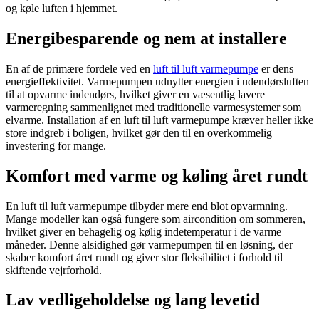
og køle luften i hjemmet.
Energibesparende og nem at installere
En af de primære fordele ved en
luft til luft varmepumpe
er dens
energieffektivitet. Varmepumpen udnytter energien i udendørsluften
til at opvarme indendørs, hvilket giver en væsentlig lavere
varmeregning sammenlignet med traditionelle varmesystemer som
elvarme. Installation af en luft til luft varmepumpe kræver heller ikke
store indgreb i boligen, hvilket gør den til en overkommelig
investering for mange.
Komfort med varme og køling året rundt
En luft til luft varmepumpe tilbyder mere end blot opvarmning.
Mange modeller kan også fungere som aircondition om sommeren,
hvilket giver en behagelig og kølig indetemperatur i de varme
måneder. Denne alsidighed gør varmepumpen til en løsning, der
skaber komfort året rundt og giver stor fleksibilitet i forhold til
skiftende vejrforhold.
Lav vedligeholdelse og lang levetid