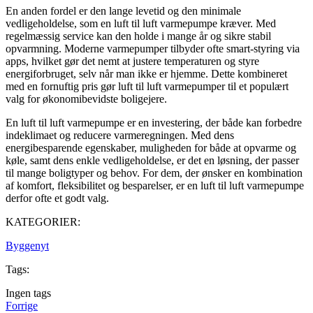
En anden fordel er den lange levetid og den minimale
vedligeholdelse, som en luft til luft varmepumpe kræver. Med
regelmæssig service kan den holde i mange år og sikre stabil
opvarmning. Moderne varmepumper tilbyder ofte smart-styring via
apps, hvilket gør det nemt at justere temperaturen og styre
energiforbruget, selv når man ikke er hjemme. Dette kombineret
med en fornuftig pris gør luft til luft varmepumper til et populært
valg for økonomibevidste boligejere.
En luft til luft varmepumpe er en investering, der både kan forbedre
indeklimaet og reducere varmeregningen. Med dens
energibesparende egenskaber, muligheden for både at opvarme og
køle, samt dens enkle vedligeholdelse, er det en løsning, der passer
til mange boligtyper og behov. For dem, der ønsker en kombination
af komfort, fleksibilitet og besparelser, er en luft til luft varmepumpe
derfor ofte et godt valg.
KATEGORIER:
Byggenyt
Tags:
Ingen tags
Forrige