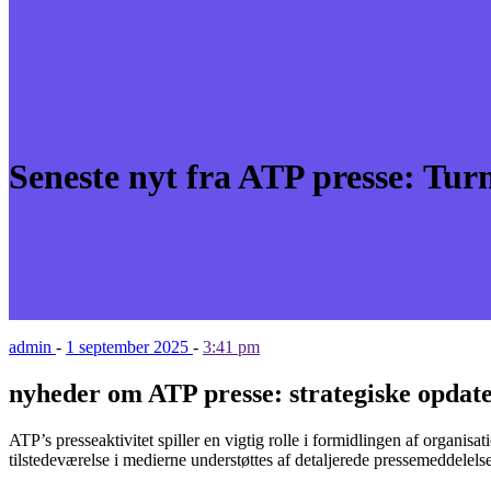
Seneste nyt fra ATP presse: Turn
admin
-
1 september 2025
-
3:41 pm
nyheder om ATP presse: strategiske opdater
ATP’s presseaktivitet spiller en vigtig rolle i formidlingen af organis
tilstedeværelse i medierne understøttes af detaljerede pressemeddelelser,