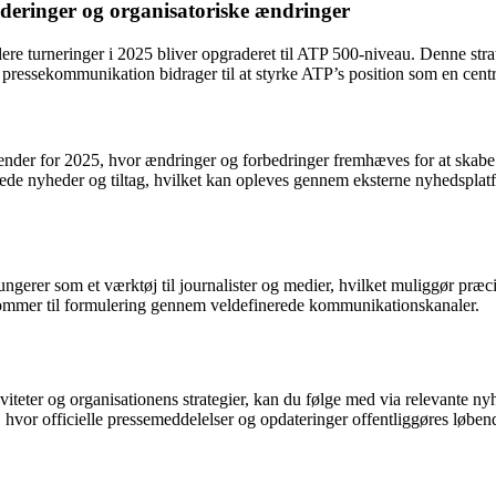
aderinger og organisatoriske ændringer
ere turneringer i 2025 bliver opgraderet til ATP 500-niveau. Denne stra
 pressekommunikation bidrager til at styrke ATP’s position som en centr
nder for 2025, hvor ændringer og forbedringer fremhæves for at skabe s
rede nyheder og tiltag, hvilket kan opleves gennem eksterne nyhedspl
er som et værktøj til journalister og medier, hvilket muliggør præcis fo
 kommer til formulering gennem veldefinerede kommunikationskanaler.
eter og organisationens strategier, kan du følge med via relevante nyhe
, hvor officielle pressemeddelelser og opdateringer offentliggøres løben