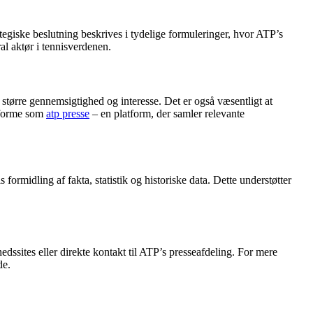
tegiske beslutning beskrives i tydelige formuleringer, hvor ATP’s
al aktør i tennisverdenen.
tørre gennemsigtighed og interesse. Det er også væsentligt at
atforme som
atp presse
– en platform, der samler relevante
rmidling af fakta, statistik og historiske data. Dette understøtter
dssites eller direkte kontakt til ATP’s presseafdeling. For mere
de.