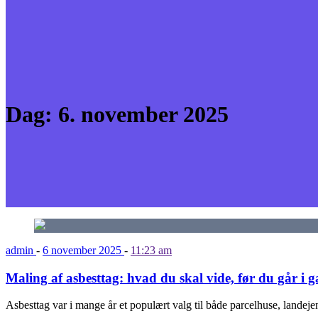
Dag:
6. november 2025
admin
-
6 november 2025
-
11:23 am
Maling af asbesttag: hvad du skal vide, før du går i 
Asbesttag var i mange år et populært valg til både parcelhuse, lande